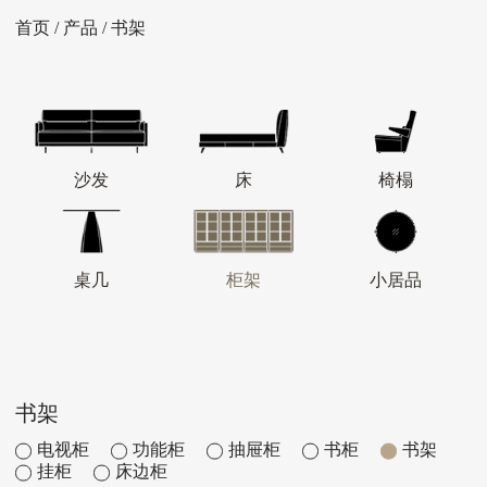
首页
/
产品
/ 书架
沙发
床
椅榻
桌几
柜架
小居品
书架
电视柜
功能柜
抽屉柜
书柜
书架
挂柜
床边柜