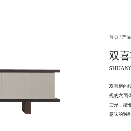
首页
/
产
双喜
SHUANG
双喜柜的
规的六面体
变形，结
意味的独