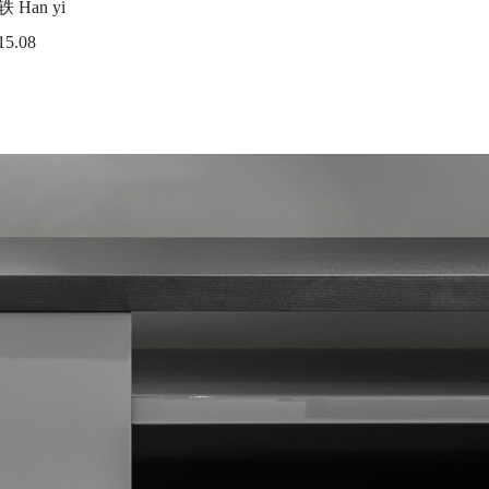
 Han yi
5.08