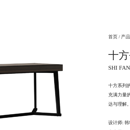
首页
/
产
十方
SHI FA
十方系列
充满力量
达与理解
设计师: 韩轶