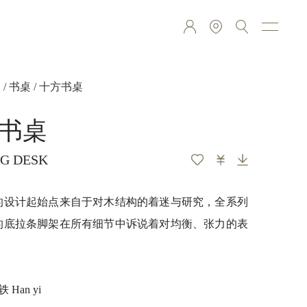
品
/
书桌
/ 十方书桌
书桌
NG DESK
的设计起始点来自于对木结构的着迷与研究，全系列
的底拉条脚架在所有细节中诉说着对均衡、张力的表
。
 Han yi