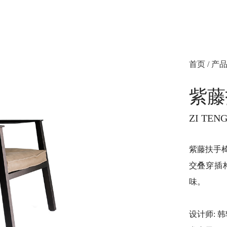
首页
/
产
紫藤
ZI TEN
紫藤扶手
交叠穿插
味。
设计师: 韩轶